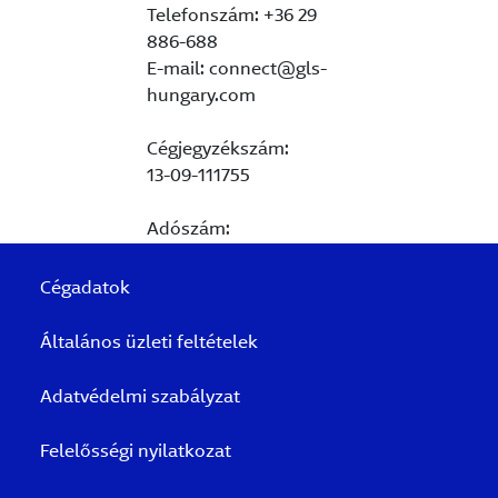
Telefonszám: +36 29
886-688
E-mail: connect@gls-
hungary.com
Cégjegyzékszám:
13-09-111755
Adószám:
12369410-2-44
Cégadatok
Közösségi adószám:
HU12369410
Általános üzleti feltételek
Adatvédelmi szabályzat
Felelősségi nyilatkozat